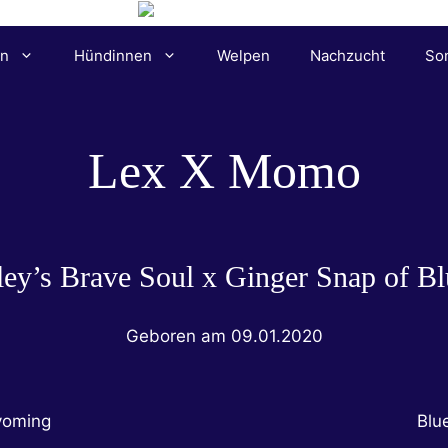
n
Hündinnen
Welpen
Nachzucht
So
Lex X Momo
ley’s Brave Soul x Ginger Snap of Bl
Geboren am 09.01.2020
yoming
Blu