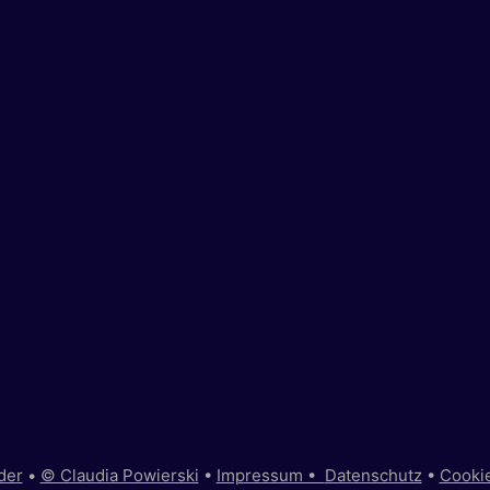
der
•
© Claudia Powierski
•
Impressum •
Datenschutz
•
Cooki