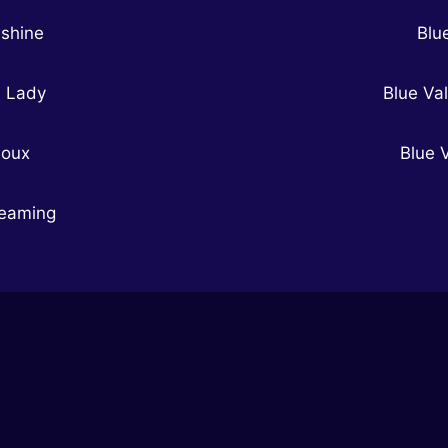
nshine
Blu
e Lady
Blue Val
ioux
Blue V
reaming